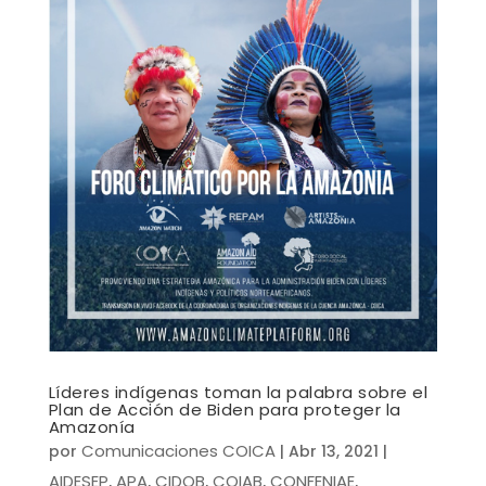
Líderes indígenas toman la palabra sobre el
Plan de Acción de Biden para proteger la
Amazonía
Comunicaciones COICA
por
|
Abr 13, 2021
|
AIDESEP
APA
CIDOB
COIAB
CONFENIAE
,
,
,
,
,