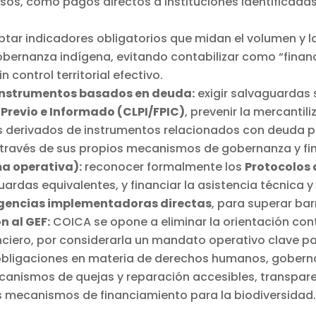
sos, como pagos directos a instituciones identificadas
tar indicadores obligatorios que midan el volumen y 
obernanza indígena, evitando contabilizar como “finan
 control territorial efectivo.
 instrumentos basados en deuda:
exigir salvaguardas 
 Previo e Informado (CLPI/FPIC)
, prevenir la mercantil
s derivados de instrumentos relacionados con deuda p
 través de sus propios mecanismos de gobernanza y fi
ma operativa):
reconocer formalmente los
Protocolos 
ardas equivalentes, y financiar la asistencia técnica y
gencias implementadoras directas
, para superar ba
n al GEF:
COICA se opone a eliminar la orientación con
ciero, por considerarla un mandato operativo clave p
o obligaciones en materia de derechos humanos, gobern
anismos de quejas y reparación accesibles, transpar
 mecanismos de financiamiento para la biodiversidad