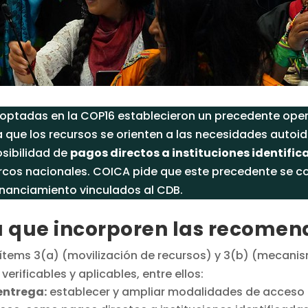
optadas en la COP16 establecieron un precedente oper
ue los recursos se orienten a las necesidades autoide
osibilidad de
pagos directos a instituciones identific
cos nacionales. COICA pide que este precedente se con
inanciamiento vinculados al CDB.
a que incorporen las recomen
 ítems 3(a) (movilización de recursos) y 3(b) (mecanis
rificables y aplicables, entre ellos:
entrega:
establecer y ampliar modalidades de acceso 