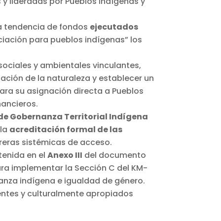
 y lideradas por Pueblos Indígenas y
la tendencia de fondos
ejecutados
ciación para pueblos indígenas” los
sociales y ambientales vinculantes,
ización de la naturaleza y establecer un
ara su asignación directa a Pueblos
nancieros.
de Gobernanza Territorial Indígena
 la
acreditación formal de las
rreras sistémicas de acceso.
tenida en el
Anexo III
del documento
ara implementar la Sección C del KM-
anza indígena e igualdad de género.
entes y culturalmente apropiados
.