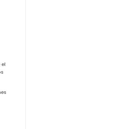
a
 el
os
mes